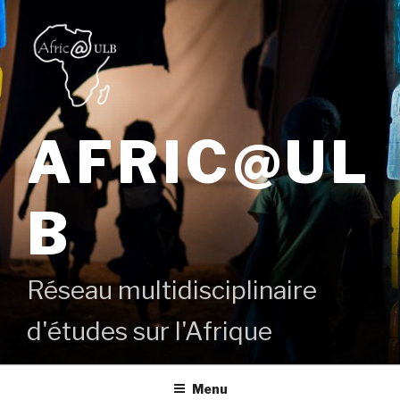
Aller
au
contenu
principal
AFRIC@UL
B
Réseau multidisciplinaire
d'études sur l'Afrique
Menu