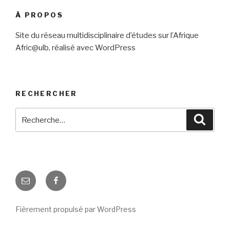
À PROPOS
Site du réseau multidisciplinaire d’études sur l’Afrique
Afric@ulb, réalisé avec WordPress
RECHERCHER
Recherche
Reche
pour
:
E-
Facebook
mail
Fièrement propulsé par WordPress