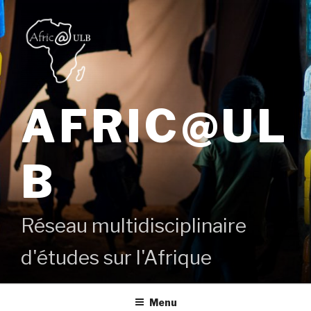
Aller
au
contenu
principal
AFRIC@UL
B
Réseau multidisciplinaire
d'études sur l'Afrique
Menu