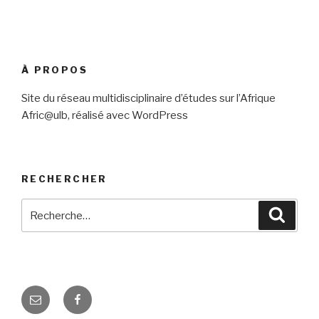
À PROPOS
Site du réseau multidisciplinaire d’études sur l’Afrique
Afric@ulb, réalisé avec WordPress
RECHERCHER
Recherche
Reche
pour
:
E-
Facebook
mail