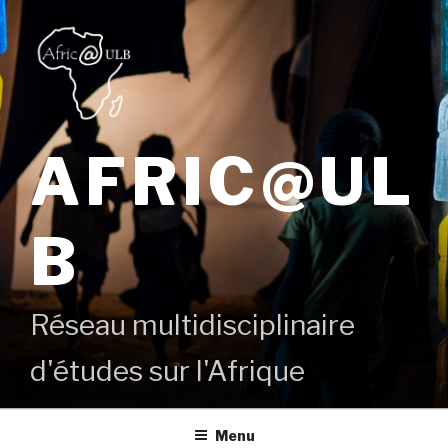
Aller
au
contenu
principal
AFRIC@UL
B
Réseau multidisciplinaire
d'études sur l'Afrique
Menu