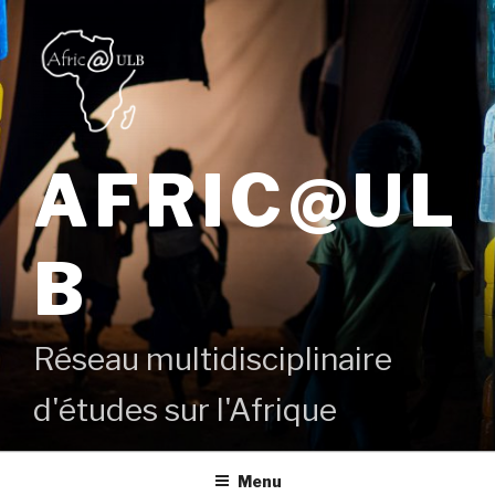
Aller
au
contenu
principal
AFRIC@UL
B
Réseau multidisciplinaire
d'études sur l'Afrique
Menu