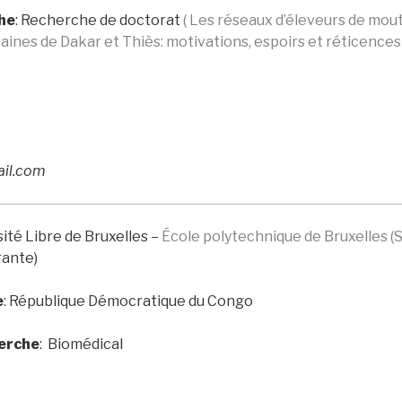
he
: Recherche de doctorat
( Les réseaux d’éleveurs de mou
aines de Dakar et Thiès: motivations, espoirs et réticences 
ail.com
sité Libre de Bruxelles –
École polytechnique de Bruxelles (
ante)
e
:
République Démocratique du Congo
herche
: Biomédical