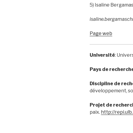
5) Isaline Bergama
isaline.bergamasch
Page web
Université
: Univer
Pays de recherch
Discipline de rec
développement, so
Projet de recherc
paix.
http://repi.ul