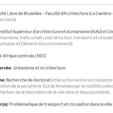
sité Libre de Bruxelles – Faculté d’Architecture (La Cambre
es cours)
nstitut Supérieur d’architecture et d’urbanisme (ISAU) et Un
rbanisme, trafic urbain, plan directeur, transport et circula
e urbaine et Elément d’environnement)
e
:
Afrique centrale ( RDC)
herche
: Urbanisme et Architecture
he
: Recherche de doctorat
(Interaction entre la croissance 
ration de la périphérie-Est de Kinshasa par la mobilité colle
cteur de la fabrication de la ville dans le tissu spontané).
r(s)
: Problématique de transport et circulation dans la vill