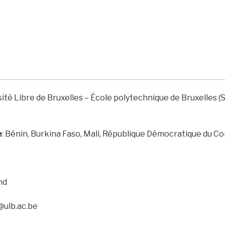
sité Libre de Bruxelles – École polytechnique de Bruxelles 
)
e
:
Bénin, Burkina Faso, Mali, République Démocratique du C
nd
@ulb.ac.be