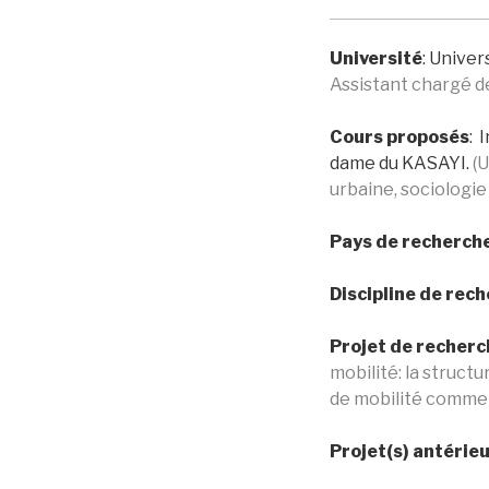
Université
: Univer
Assistant chargé d
Cours proposés
:
I
dame du KASAYI.
(U
urbaine, sociologi
Pays de recherch
Discipline de rec
Projet de recherc
mobilité: la structu
de mobilité comme fa
Projet(s) antérieu