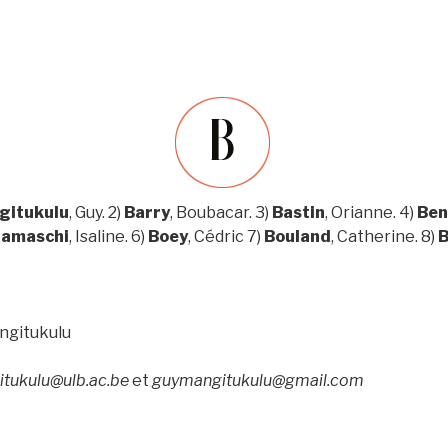
gitukulu
, Guy. 2)
Barry
, Boubacar. 3)
Bastin
, Orianne. 4)
Ben
amaschi
, Isaline. 6)
Boey
, Cédric 7)
Bouland
, Catherine. 8)
B
ngitukulu
tukulu@ulb.ac.be
et
guymangitukulu@gmail.com