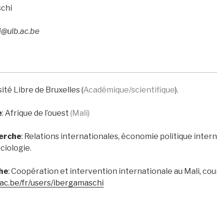
schi
i@ulb.ac.be
sité Libre de Bruxelles (
Académique/scientifique
).
e
:
Afrique de l’ouest
(Mali)
herche
: Relations internationales, économie politique inter
ciologie.
he
: Coopération et intervention internationale au Mali, cour
b.ac.be/fr/users/ibergamaschi