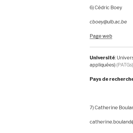
6) Cédric Boey
cboey@ulb.ac.be
Page web
Université
: Univer
appliquées)
(PATGs
Pays de recherch
7) Catherine Boula
catherine.bouland