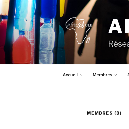
Aller
au
contenu
A
principal
Résea
Accueil
Membres
MEMBRES (B)