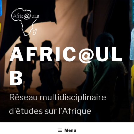
Aller
au
contenu
principal
AFRIC@UL
B
Réseau multidisciplinaire
d'études sur l'Afrique
Menu