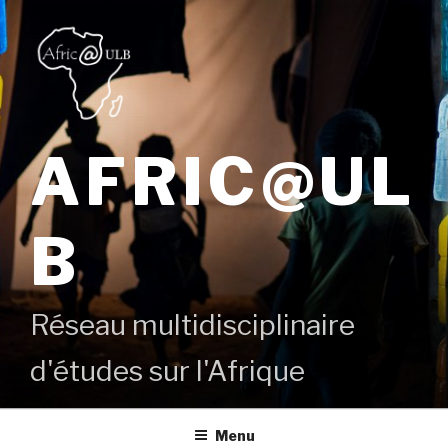
Aller
au
contenu
principal
AFRIC@UL
B
Réseau multidisciplinaire
d'études sur l'Afrique
Menu