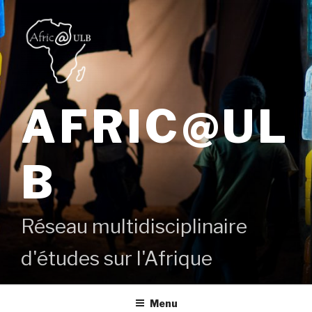
Aller
au
contenu
principal
AFRIC@UL
B
Réseau multidisciplinaire
d'études sur l'Afrique
Menu