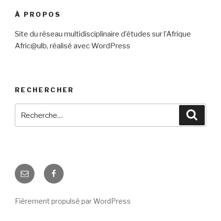
À PROPOS
Site du réseau multidisciplinaire d’études sur l’Afrique
Afric@ulb, réalisé avec WordPress
RECHERCHER
Recherche
Reche
pour
:
E-
Facebook
mail
Fièrement propulsé par WordPress