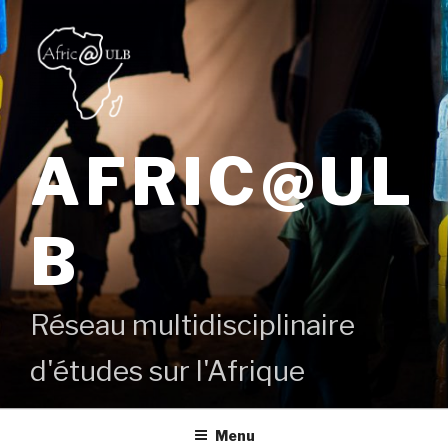
Aller
au
contenu
principal
AFRIC@UL
B
Réseau multidisciplinaire
d'études sur l'Afrique
Menu