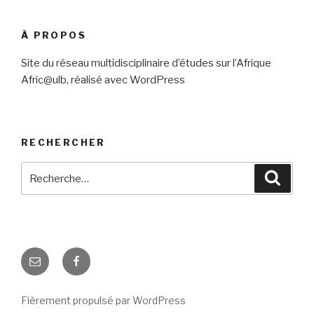
À PROPOS
Site du réseau multidisciplinaire d’études sur l’Afrique
Afric@ulb, réalisé avec WordPress
RECHERCHER
Recherche
Reche
pour
:
E-
Facebook
mail
Fièrement propulsé par WordPress