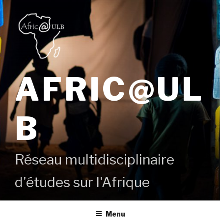
Aller
au
contenu
principal
AFRIC@UL
B
Réseau multidisciplinaire
d'études sur l'Afrique
Menu